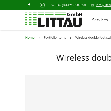
+49 (0)4121 / 50 82-0
info@litt
Services
Home
Portfolio Items
Wireless double foot swi
Wireless doubl