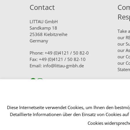
Contact
Com
Res
LITTAU GmbH
Sandkamp 18
Take a
25368 Kiebitzreihe
our
RE
Germany
our
Su
our
As
Phone: +49 (0)4121 / 50 82-0
our
Co
Fax: +49 (0)4121 / 50 82-10
our
Co
Email: info@littau-gmbh.de
State
Facebook
Instagram
Diese Internetseite verwendet Cookies, um Ihnen den bestmög
Detaillierte Informationen über den Einsatz von Cookies auf
© 2020 LITTAU GmbH
Cookies widersprech