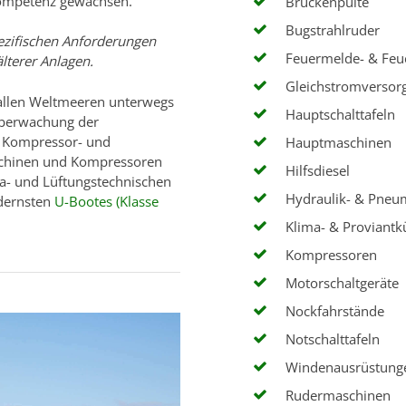
Kompetenz gewachsen.
Brückenpulte
Bugstrahlruder
ezifischen Anforderungen
Feuermelde- & Feu
lterer Anlagen.
Gleichstromversorg
 allen Weltmeeren unterwegs
Hauptschalttafeln
 Überwachung der
, Kompressor- und
Hauptmaschinen
schinen und Kompressoren
Hilfsdiesel
ma- und Lüftungstechnischen
Hydraulik- & Pneu
odernsten
U-Bootes (Klasse
Klima- & Proviantk
Kompressoren
Motorschaltgeräte
Nockfahrstände
Notschalttafeln
Windenausrüstung
Rudermaschinen