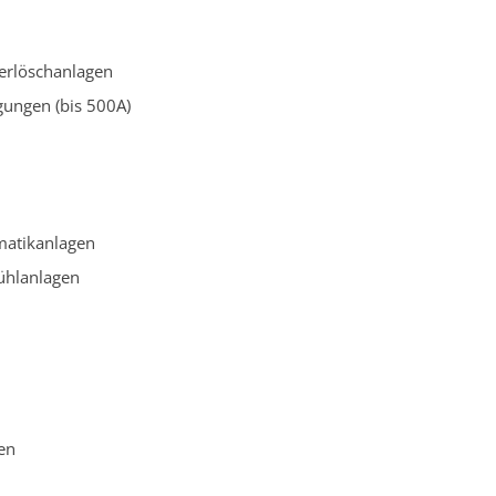
erlöschanlagen
ungen (bis 500A)
matikanlagen
ühlanlagen
en