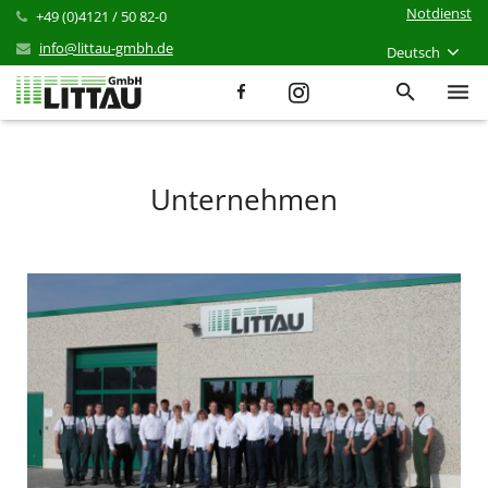
Notdienst
+49 (0)4121 / 50 82-0
info@littau-gmbh.de
Deutsch
Leistungen
Unternehmen
Produkte
Referenzen
Aktuelles
Karriere
Unternehmen
Kontakt