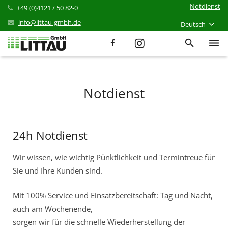
Notdienst
+49 (0)4121 / 50 82-0
info@littau-gmbh.de
Deutsch
Leistungen
Notdienst
Produkte
Referenzen
24h Notdienst
Aktuelles
Wir wissen, wie wichtig Pünktlichkeit und Termintreue für
Karriere
Sie und Ihre Kunden sind.
Unternehmen
Mit 100% Service und Einsatzbereitschaft: Tag und Nacht,
Kontakt
auch am Wochenende,
sorgen wir für die schnelle Wiederherstellung der