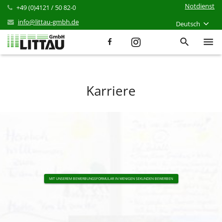
Notdienst
+49 (0)4121 / 50 82-0
info@littau-gmbh.de
Deutsch
Leistungen
Karriere
Produkte
Referenzen
Aktuelles
Karriere
Unternehmen
MIT UNSEREM BEWERBUNGSFORMULAR IN WENIGEN SEKUNDEN BEWERBEN
Kontakt