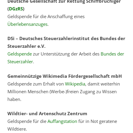
Deutsche Gesellschaft zur Rettung Schiffbrüchiger
Remote Service (TeamViewer)
(
DGzRS
)
Geldspende für die Anschaffung eines
Überlebensanzuges
.
DSi – Deutsches Steuerzahlerinstitut des Bundes der
Steuerzahler e.V.
Geldspende
zur Unterstützung der Arbeit des
Bundes der
Steuerzahler
.
Gemeinnützige Wikimedia Fördergesellschaft mbH
Geldspende zum Erhalt von
Wikipedia
, damit weiterhin
Millionen Menschen (Werbe-)freien Zugang zu Wissen
haben.
Wildtier- und Artenschutz Zentrum
Geldspende für die
Auffangstation
für in Not geratene
Wildtiere.