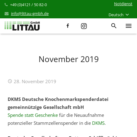
Notdienst
+49 (0)4121 / 50 82-0
info@littau-gmbh.de
Deutsch
Leistungen
Produkte
November 2019
Referenzen
28. November 2019
Aktuelles
Karriere
DKMS Deutsche Knochenmarkspenderdatei
gemeinnützige Gesellschaft mbH
Unternehmen
Spende statt Geschenke
für die Neuaufnahme
potenzieller Stammzellenspender in die
DKMS
.
Kontakt